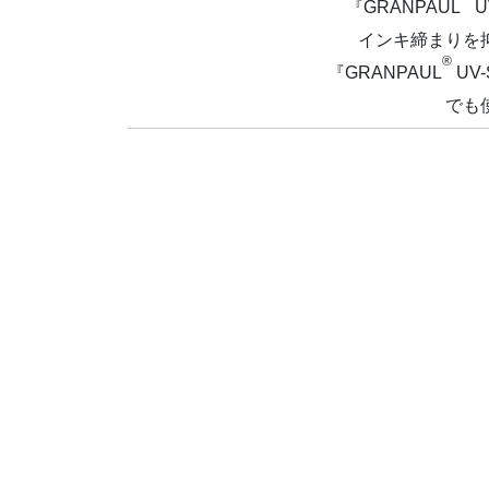
『GRANPAUL
U
インキ締まりを
®
『GRANPAUL
UV
でも