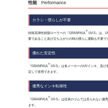
性能
Performance
カラシ・慣らしが不要
®
特殊高弾性樹脂ローラーの『GRANPAUL
UV-S』は
要であること及び立ち上がりの時の慣らし運動も不要で
優れた安定性
®
『GRANPAUL
UV-S』は各メーカーのUVインキ、及
定して使用できます。
優秀なインキ転移性
®
『GRANPAUL
UV-S』は従来のゴムでは見られない
ます。