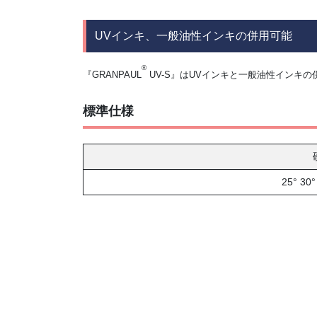
UVインキ、一般油性インキの併用可能
®
『GRANPAUL
UV-S』はUVインキと一般油性インキ
標準仕様
25° 30°