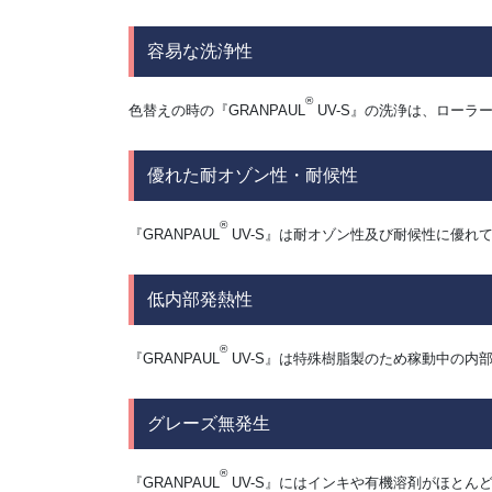
容易な洗浄性
®
色替えの時の『GRANPAUL
UV-S』の洗浄は、ロー
優れた耐オゾン性・耐候性
®
『GRANPAUL
UV-S』は耐オゾン性及び耐候性に優れ
低内部発熱性
®
『GRANPAUL
UV-S』は特殊樹脂製のため稼動中の内
グレーズ無発生
®
『GRANPAUL
UV-S』にはインキや有機溶剤がほとん