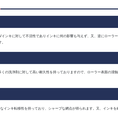
、UVインキに対して不活性でありインキに何の影響も与えず、又、逆にローラ
す。
び多くの洗浄剤に対して高い耐久性を持っておりますので、ローラー表面の浸
優秀なインキ転移性を持っており、シャープな網点が得られます。又、インキ