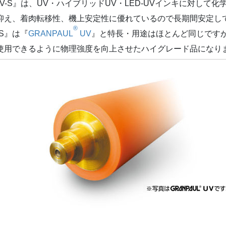
V-S』は、UV・ハイブリッドUV・LED-UVインキに対して
抑え、着肉転移性、機上安定性に優れているので長期間安定し
®
-S』は『
GRANPAUL
UV
』と特長・用途はほとんど同じです
使用できるように物理強度を向上させたハイグレード品になり