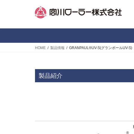
コ
ナ
ン
ビ
テ
ゲ
ン
ー
ツ
シ
へ
ョ
ス
ン
HOME
製品情報
GRANPAUL®UV-S(グランポールUV-S)
キ
に
ッ
移
プ
動
製品紹介
®