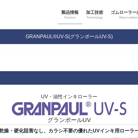
製品情報
加工技術
ゴムローラー
Product
Technology
About rubber 
GRANPAUL®UV-S(グランポールUV-S)
UV・油性インキローラー
グランポールUV
乾燥・硬化阻害なし、カラシ不要の優れたUVインキ用ローラ