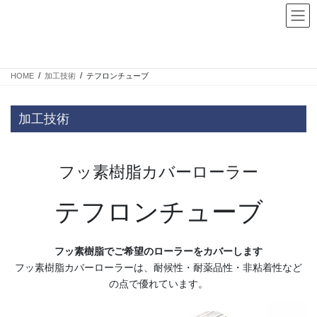
コ
ナ
ン
ビ
テ
ゲ
テフロンチューブ
ン
ー
ツ
シ
HOME
加工技術
テフロンチューブ
へ
ョ
ス
ン
キ
に
加工技術
ッ
移
プ
動
フッ素樹脂カバーローラー
テフロンチューブ
フッ素樹脂でご希望のローラーをカバーします
フッ素樹脂カバーローラーは、耐候性・耐薬品性・非粘着性など
の点で優れています。