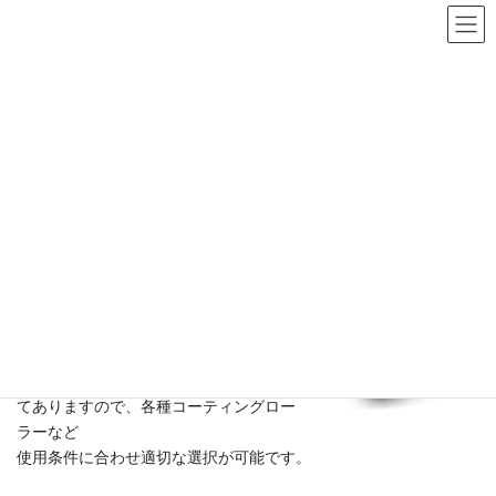
コ
ナ
ン
ビ
テ
ゲ
耐溶剤性ゴムローラー
ン
ー
ツ
シ
HOME
製品情報
性能別
耐溶剤性ゴムローラー
へ
ョ
ス
ン
キ
に
製品紹介
ッ
移
プ
動
耐溶剤性ゴムローラー
シンナー系の混合溶剤や各種塗料、洗浄
剤などに対して高い耐久性を発揮しま
す。
高弾性で低硬度から高硬度まで取り揃え
てありますので、各種コーティングロー
ラーなど
使用条件に合わせ適切な選択が可能です。