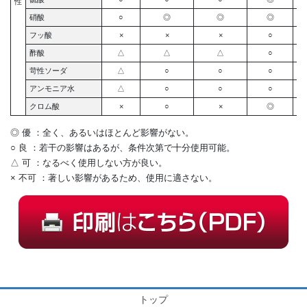
硝酸
○
◎
◎
◎
フッ酸
×
×
×
○
酢酸
△
△
△
○
苛性ソーダ
△
○
○
○
アンモニア水
△
○
○
○
クロム酸
×
○
×
◎
◎ 優 ：全く、あるいはほとんど影響がない。
○ 良 ：若干の影響はあるが、条件次第で十分使用可能。
△ 可 ：なるべく使用しない方が良い。
× 不可 ：著しい影響があるため、使用に適さない。
トップ