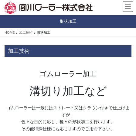
コ
ナ
ン
ビ
テ
ゲ
形状加工
ン
ー
ツ
シ
HOME
加工技術
形状加工
へ
ョ
ス
ン
キ
に
加工技術
ッ
移
プ
動
ゴムローラー加工
溝切り加工など
ゴムローラーは一般にはストレート又はクラウン付きで仕上げま
すが、
色々な目的に応じ、種々の形状加工を行います。
その他特殊仕様にも応じますのでご用命下さい。