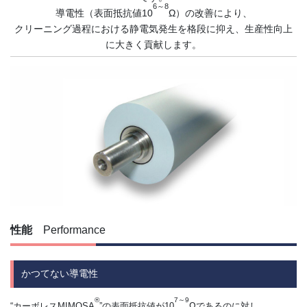
6～8
導電性（表面抵抗値10
Ω）の改善により、
クリーニング過程における静電気発生を格段に抑え、生産性向上
に大きく貢献します。
性能
Performance
かつてない導電性
®
7～9
“カーボレスMIMOSA
”の表面抵抗値が10
Ωであるのに対し