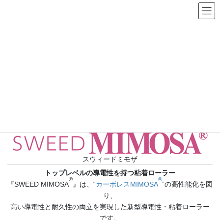
コ
ナ
ン
ビ
テ
ゲ
SWEED MIMOSA®(スウィードミモザ)
ン
ー
ツ
シ
HOME
製品情報
SWEED MIMOSA®(スウィードミモザ)
へ
ョ
ス
ン
キ
に
製品紹介
ッ
移
プ
動
特許番号：第3089250号
ゴミ除去用 高導電性・高耐久性粘着ゴムローラー
スウィードミモザ
トップレベルの導電性を持つ粘着ローラー
®
®
『SWEED MIMOSA
』は、“
カーボレスMIMOSA
”の高性能化を図
り、
高い導電性と耐久性の両立を実現した新型導電性・粘着ローラー
です。