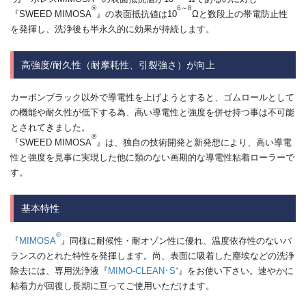
®
6～8
『SWEED MIMOSA
』の表面抵抗値は10
Ωと数段上の帯電防止性
を発揮し、洗浄後も半永久的に効果が持続します。
高強度/耐久性（耐摩耗性、引裂強さ）が向上
カーボンブラック以外で導電性を上げようとすると、ゴムロールとして
の機能や耐久性が低下する為、高い導電性と強度を併せ持つ事は不可能
とされてきました。
®
『SWEED MIMOSA
』は、独自の技術開発と新発想により、高い導電
性と強度を見事に実現した他に類のない画期的な導電性粘着ローラーで
す。
基本特性
®
『
MIMOSA
』同様に耐候性・耐オゾン性に優れ、温度依存性のないバ
ランスのとれた特性を発揮します。尚、表面に吸着した塵埃などの洗浄
除去には、専用洗浄液『
MIMO-CLEAN･S⁺
』をお使い下さい。速やかに
粘着力が回復し長期に亘ってご使用いただけます。