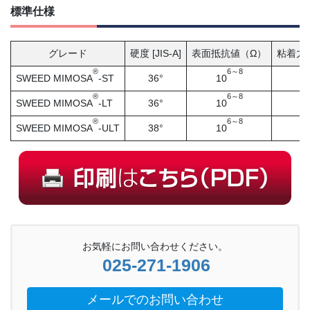
標準仕様
グレード
硬度 [JIS-A]
表面抵抗値（Ω）
粘着力（
®
6～8
SWEED MIMOSA
-ST
36°
10
7
®
6～8
SWEED MIMOSA
-LT
36°
10
2
®
6～8
SWEED MIMOSA
-ULT
38°
10
1
お気軽にお問い合わせください。
025-271-1906
メールでのお問い合わせ