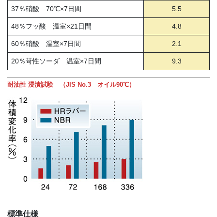
37％硝酸 70℃×7日間
5.5
48％フッ酸 温室×21日間
4.8
60％硝酸 温室×7日間
2.1
20％苛性ソーダ 温室×7日間
9.3
耐油性 浸漬試験 （JIS No.3 オイル90℃）
標準仕様