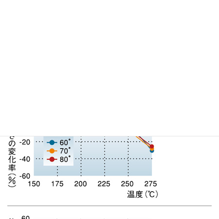
HRラバー80°
硬度変化（°）
+2
引張強さ変化率（％）
-10
耐熱老化試験（各温度×72H）