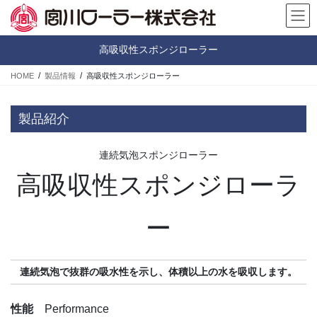
コ
ナ
ン
ビ
テ
ゲ
高吸収性スポンジローラー
ン
ー
ツ
シ
HOME
製品情報
高吸収性スポンジローラー
へ
ョ
ス
ン
キ
に
製品紹介
ッ
移
プ
動
連続気泡スポンジローラー
高吸収性スポンジローラ
ー
連続気泡で抜群の吸水性を示し、体積以上の水を吸収します。
性能
Performance