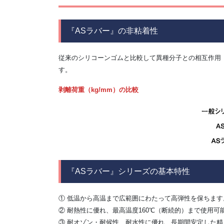
『ASラバー』の非粘着性
従来のシリコーンゴムと比較して異種分子との相互作用
す。
剥離荷重（kg/mm）の比較
『ASラバー』シリーズの基本特性
① 低温から高温まで広範囲にわたって高弾性を保ちます
② 耐熱性に優れ、最高温度160℃（断続的）まで使用可
③ 耐オゾン・耐候性、耐水性に優れ、長期間安定した精