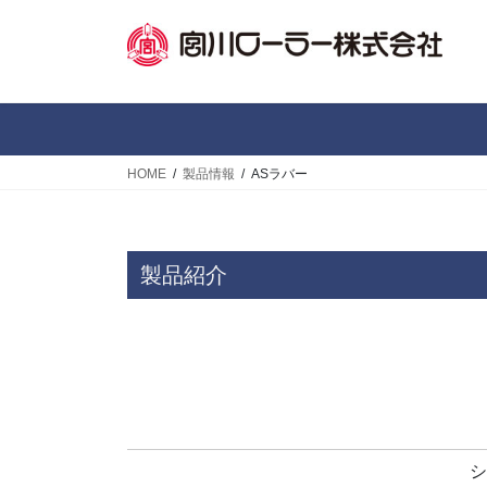
コ
ナ
ン
ビ
テ
ゲ
ン
ー
ツ
シ
へ
ョ
ス
ン
HOME
製品情報
ASラバー
キ
に
ッ
移
プ
動
製品紹介
シ