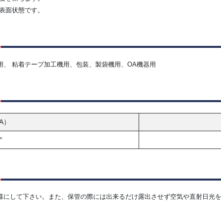
表面状態です。
、 粘着テープ加工機用、包装、製袋機用、OA機器用
-A）
°
様にして下さい。また、保管の際には出来るだけ露出させず空気や直射日光