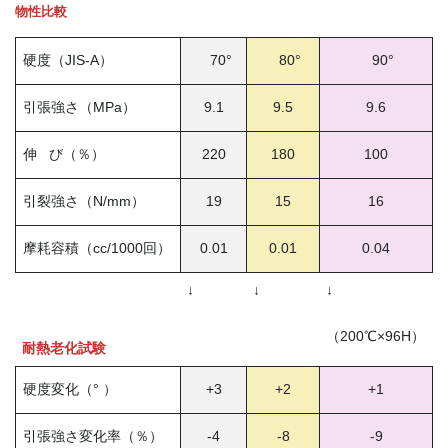
物性比較
硬度（JIS-A）
70°
80°
90°
引張強さ（MPa）
9.1
9.5
9.6
伸 び（％）
220
180
100
引裂強さ（N/mm）
19
15
16
摩耗容積（cc/1000回）
0.01
0.01
0.04
↓
↓
↓
（200℃×96H）
耐熱老化試験
硬度変化（° ）
+3
+2
+1
引張強さ変化率（％）
-4
-8
-9